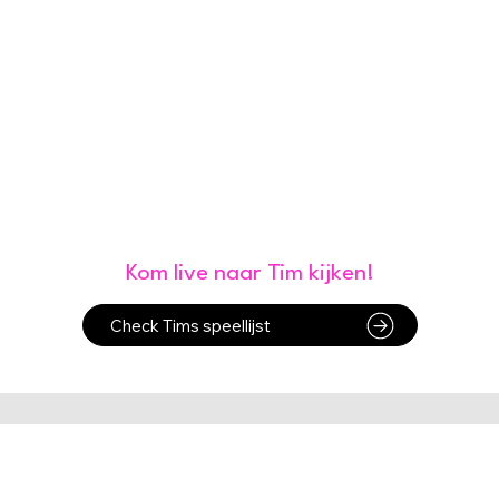
Kom je ook?
Kom live naar Tim kijken!
Check Tims speellijst