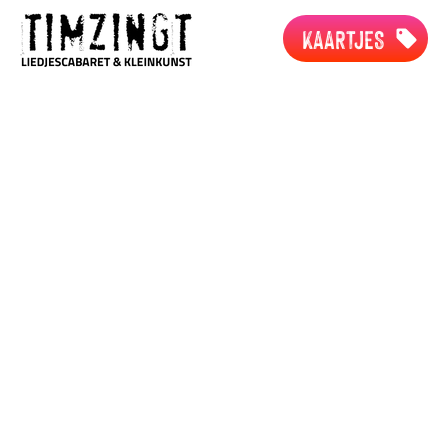
KAARTJES
lied - migranten