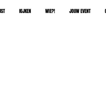
JST
KIJKEN
WIE?!
JOUW EVENT
lied - ik wil
grijs