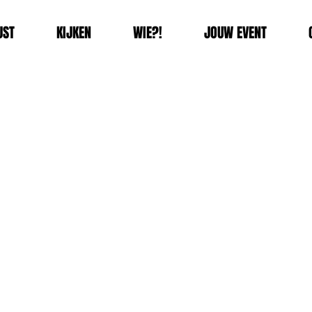
JST
KIJKEN
WIE?!
JOUW EVENT
lied - zonder
wifi