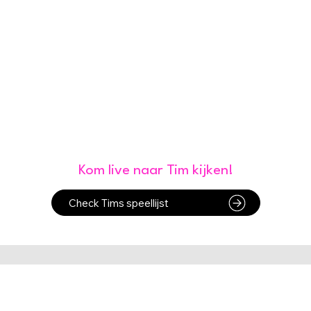
Kom je ook?
Kom live naar Tim kijken!
Check Tims speellijst