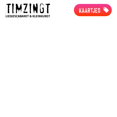
KAARTJES
catechisatie